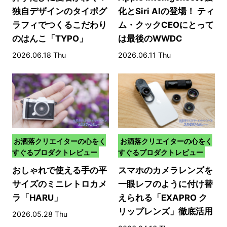
独自デザインのタイポグ
化とSiri AIの登場！ ティ
ラフィでつくるこだわり
ム・クックCEOにとって
のはんこ「TYPO」
は最後のWWDC
2026.06.18 Thu
2026.06.11 Thu
お洒落クリエイターの心をく
お洒落クリエイターの心をく
すぐるプロダクトレビュー
すぐるプロダクトレビュー
おしゃれで使える手の平
スマホのカメラレンズを
サイズのミニレトロカメ
一眼レフのように付け替
ラ「HARU」
えられる「EXAPRO ク
リップレンズ」徹底活用
2026.05.28 Thu
術！