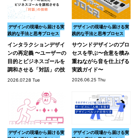
デザインの現場から届ける実
デザインの現場から届ける実
践的な手法と思考プロセス
践的な手法と思考プロセス
インタラクションデザイ
サウンドデザインのプロ
ンの再定義 〜ユーザーの
セスを学ぶ〜合意を積み
目的とビジネスゴールを
重ねながら音を仕上げる
調和させる「対話」の技
実践ガイド〜
術〜
2026.06.25 Thu
2026.07.28 Tue
デザインの現場から届ける実
デザインの現場から届ける実