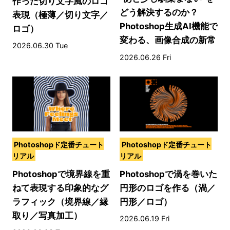
作った切り文字風のロゴ
どう解決するのか？
表現（極薄／切り文字／
Photoshop生成AI機能で
ロゴ）
変わる、画像合成の新常
2026.06.30 Tue
識
2026.06.26 Fri
Photoshopド定番チュート
Photoshopド定番チュート
リアル
リアル
Photoshopで境界線を重
Photoshopで渦を巻いた
ねて表現する印象的なグ
円形のロゴを作る（渦／
ラフィック（境界線／縁
円形／ロゴ）
取り／写真加工）
2026.06.19 Fri