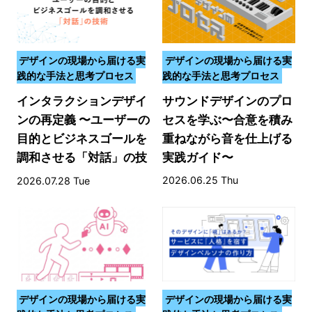
デザインの現場から届ける実
デザインの現場から届ける実
践的な手法と思考プロセス
践的な手法と思考プロセス
インタラクションデザイ
サウンドデザインのプロ
ンの再定義 〜ユーザーの
セスを学ぶ〜合意を積み
目的とビジネスゴールを
重ねながら音を仕上げる
調和させる「対話」の技
実践ガイド〜
術〜
2026.06.25 Thu
2026.07.28 Tue
デザインの現場から届ける実
デザインの現場から届ける実