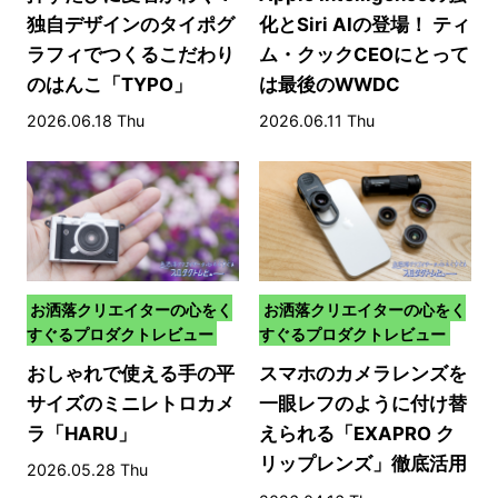
独自デザインのタイポグ
化とSiri AIの登場！ ティ
ラフィでつくるこだわり
ム・クックCEOにとって
のはんこ「TYPO」
は最後のWWDC
2026.06.18 Thu
2026.06.11 Thu
お洒落クリエイターの心をく
お洒落クリエイターの心をく
すぐるプロダクトレビュー
すぐるプロダクトレビュー
おしゃれで使える手の平
スマホのカメラレンズを
サイズのミニレトロカメ
一眼レフのように付け替
ラ「HARU」
えられる「EXAPRO ク
リップレンズ」徹底活用
2026.05.28 Thu
術！