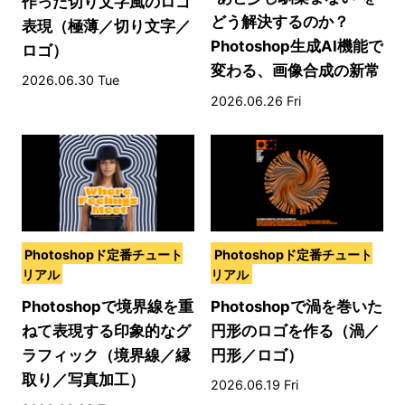
作った切り文字風のロゴ
どう解決するのか？
表現（極薄／切り文字／
Photoshop生成AI機能で
ロゴ）
変わる、画像合成の新常
2026.06.30 Tue
識
2026.06.26 Fri
Photoshopド定番チュート
Photoshopド定番チュート
リアル
リアル
Photoshopで境界線を重
Photoshopで渦を巻いた
ねて表現する印象的なグ
円形のロゴを作る（渦／
ラフィック（境界線／縁
円形／ロゴ）
取り／写真加工）
2026.06.19 Fri