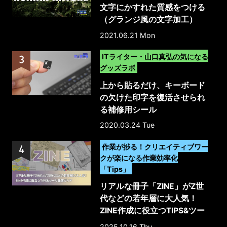
文字にかすれた質感をつける
（グランジ風の文字加工）
2021.06.21 Mon
>
ITライター・山口真弘の気になる
グッズラボ
上から貼るだけ、キーボード
の欠けた印字を復活させられ
る補修用シール
2020.03.24 Tue
>
作業が捗る！クリエイティブワー
クが楽になる作業効率化
「Tips」
リアルな冊子「ZINE」がZ世
代などの若年層に大人気！
ZINE作成に役立つTIPS&ツー
ル徹底ガイド
2025.10.16 Thu