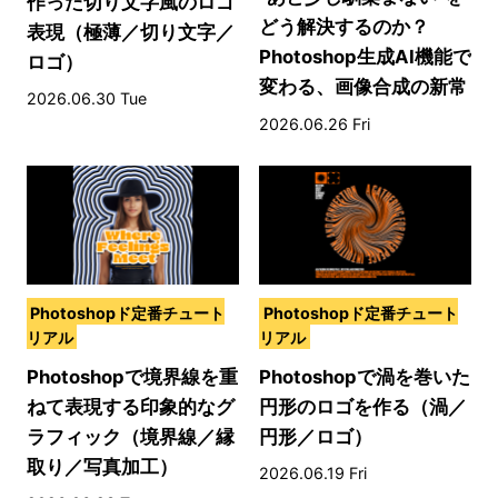
作った切り文字風のロゴ
どう解決するのか？
表現（極薄／切り文字／
Photoshop生成AI機能で
ロゴ）
変わる、画像合成の新常
2026.06.30 Tue
識
2026.06.26 Fri
Photoshopド定番チュート
Photoshopド定番チュート
リアル
リアル
Photoshopで境界線を重
Photoshopで渦を巻いた
ねて表現する印象的なグ
円形のロゴを作る（渦／
ラフィック（境界線／縁
円形／ロゴ）
取り／写真加工）
2026.06.19 Fri