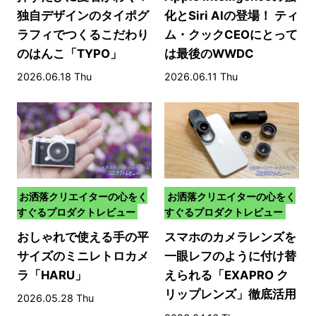
独自デザインのタイポグ
化とSiri AIの登場！ ティ
ラフィでつくるこだわり
ム・クックCEOにとって
のはんこ「TYPO」
は最後のWWDC
2026.06.18 Thu
2026.06.11 Thu
お洒落クリエイターの心をく
お洒落クリエイターの心をく
すぐるプロダクトレビュー
すぐるプロダクトレビュー
おしゃれで使える手の平
スマホのカメラレンズを
サイズのミニレトロカメ
一眼レフのように付け替
ラ「HARU」
えられる「EXAPRO ク
リップレンズ」徹底活用
2026.05.28 Thu
術！