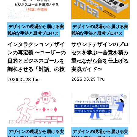
デザインの現場から届ける実
デザインの現場から届ける実
践的な手法と思考プロセス
践的な手法と思考プロセス
インタラクションデザイ
サウンドデザインのプロ
ンの再定義 〜ユーザーの
セスを学ぶ〜合意を積み
目的とビジネスゴールを
重ねながら音を仕上げる
調和させる「対話」の技
実践ガイド〜
術〜
2026.06.25 Thu
2026.07.28 Tue
デザインの現場から届ける実
デザインの現場から届ける実