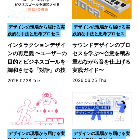
デザインの現場から届ける実
デザインの現場から届ける実
践的な手法と思考プロセス
践的な手法と思考プロセス
インタラクションデザイ
サウンドデザインのプロ
ンの再定義 〜ユーザーの
セスを学ぶ〜合意を積み
目的とビジネスゴールを
重ねながら音を仕上げる
調和させる「対話」の技
実践ガイド〜
術〜
2026.06.25 Thu
2026.07.28 Tue
デザインの現場から届ける実
デザインの現場から届ける実