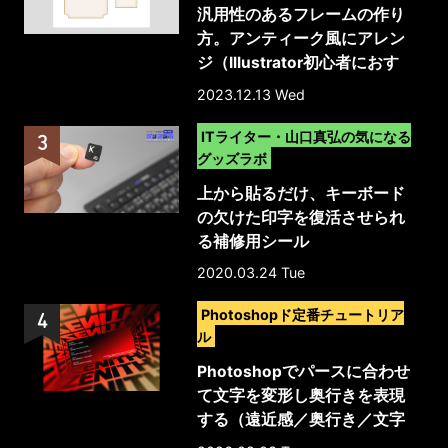
汎用性のあるフレームの作り
方。アンティーク風にアレン
ジ（Illustrator初心者におす
すめ）
2023.12.13 Wed
>
ITライター・山口真弘の気になる
グッズラボ
上から貼るだけ、キーボード
の欠けた印字を復活させられ
る補修用シール
2020.03.24 Tue
>
Photoshopド定番チュートリア
ル
Photoshopでパースに合わせ
て文字を変形し奥行きを表現
する（遠近感／奥行き／文字
加工）