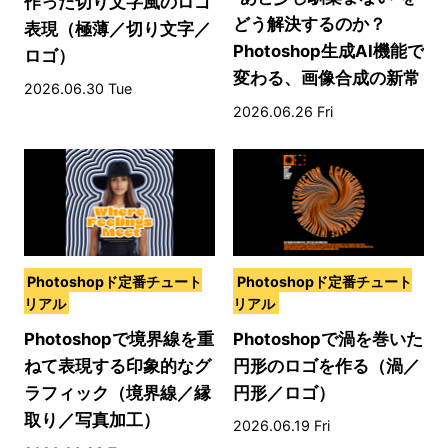
作った切り文字風のロゴ
どう解決するのか？
表現（極薄／切り文字／
Photoshop生成AI機能で
ロゴ）
変わる、画像合成の新常
2026.06.30 Tue
識
2026.06.26 Fri
Photoshopド定番チュート
Photoshopド定番チュート
リアル
リアル
Photoshopで境界線を重
Photoshopで渦を巻いた
ねて表現する印象的なグ
円形のロゴを作る（渦／
ラフィック（境界線／縁
円形／ロゴ）
取り／写真加工）
2026.06.19 Fri