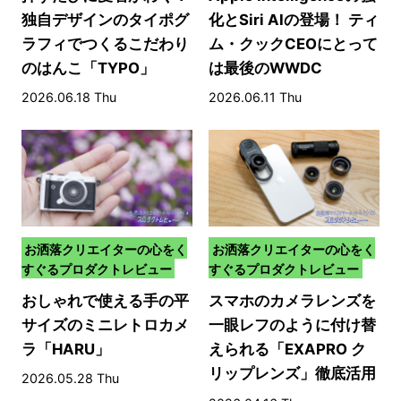
独自デザインのタイポグ
化とSiri AIの登場！ ティ
ラフィでつくるこだわり
ム・クックCEOにとって
のはんこ「TYPO」
は最後のWWDC
2026.06.18 Thu
2026.06.11 Thu
お洒落クリエイターの心をく
お洒落クリエイターの心をく
すぐるプロダクトレビュー
すぐるプロダクトレビュー
おしゃれで使える手の平
スマホのカメラレンズを
サイズのミニレトロカメ
一眼レフのように付け替
ラ「HARU」
えられる「EXAPRO ク
リップレンズ」徹底活用
2026.05.28 Thu
術！