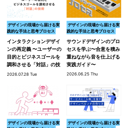
デザインの現場から届ける実
デザインの現場から届ける実
践的な手法と思考プロセス
践的な手法と思考プロセス
インタラクションデザイ
サウンドデザインのプロ
ンの再定義 〜ユーザーの
セスを学ぶ〜合意を積み
目的とビジネスゴールを
重ねながら音を仕上げる
調和させる「対話」の技
実践ガイド〜
術〜
2026.06.25 Thu
2026.07.28 Tue
デザインの現場から届ける実
デザインの現場から届ける実