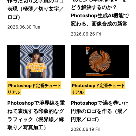
作った切り文字風のロゴ
どう解決するのか？
表現（極薄／切り文字／
Photoshop生成AI機能で
ロゴ）
変わる、画像合成の新常
2026.06.30 Tue
識
2026.06.26 Fri
Photoshopド定番チュート
Photoshopド定番チュート
リアル
リアル
Photoshopで境界線を重
Photoshopで渦を巻いた
ねて表現する印象的なグ
円形のロゴを作る（渦／
ラフィック（境界線／縁
円形／ロゴ）
取り／写真加工）
2026.06.19 Fri