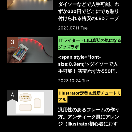
ダイソーなどで入手可能、わ
ずか330円でどこにでも貼り
付けられる格安のLEDテープ
ライトを試してみた
2023.07.11 Tue
>
ITライター・山口真弘の気になる
グッズラボ
<span style="font-
size:0.9em;">ダイソーで入
手可能！ 実売わずか550円、
リモコン添付で明るさ調整や
2023.10.24 Tue
色変更まで対応したUSB給電
>
の格安テープライト（上位バ
Illustrator定番＆最新チュートリ
ージョンの新製品）</span>
アル
汎用性のあるフレームの作り
方。アンティーク風にアレン
ジ（Illustrator初心者におす
すめ）