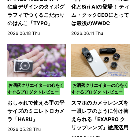
独自デザインのタイポグ
化とSiri AIの登場！ ティ
ラフィでつくるこだわり
ム・クックCEOにとって
のはんこ「TYPO」
は最後のWWDC
2026.06.18 Thu
2026.06.11 Thu
お洒落クリエイターの心をく
お洒落クリエイターの心をく
すぐるプロダクトレビュー
すぐるプロダクトレビュー
おしゃれで使える手の平
スマホのカメラレンズを
サイズのミニレトロカメ
一眼レフのように付け替
ラ「HARU」
えられる「EXAPRO ク
リップレンズ」徹底活用
2026.05.28 Thu
術！