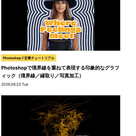
Photoshopド定番チュートリアル
Photoshopで境界線を重ねて表現する印象的なグラフ
ィック（境界線／縁取り／写真加工）
2026.06.23 Tue