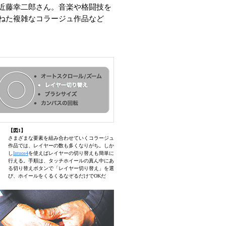
代表の近藤幸二郎さん。音楽や格闘技を
ねた複雑なコラージュ作品など
【図1】
さまざまな要素を組み合わせていくコラージュ
作品では、レイヤーの数も多くなりがち。しか
し
Intuos4
を使えばレイヤーの切り替えも簡単に
行える。手順は、タッチホイールの真ん中にあ
る切り替えボタンで「レイヤー切り替え」を選
び、ホイールをくるくるなぞるだけでOKだ