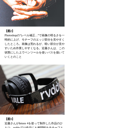
【図2】
Photoshopの“レベル補正...”で画像の明るさを一
時的に上げ、モチーフのエッジ部分を見やすく
したところ。画像は荒れるが、暗い部分が見や
すいため作業しやすくなる。近藤さんは、この
状態にした上でペンツールを使いパスを描いて
いくとのこと
【図3】
近藤さんがIntuos 4を使って制作した作品のひ
とつ。rvddwでは作品にも格闘技をモチーフと