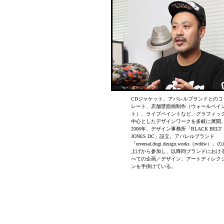
CDジャケット、アパレルブランドとのコ
レート、店舗壁面画制作（ウォールペイ
ト）、ライブペイントなど、グラフィッ
中心としたデザインワークを多岐に展開
2006年、デザイン事務所「BLACK BELT
JONES DC」設立。アパレルブランド
「reversal.dogi.design.works（rvddw）
上げから参加し、以降同ブランドにおけ
べての企画／デザイン、アートディレク
ンを手掛けている。