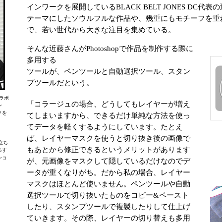
インワークを展開しているBLACK BELT JONES DC
テーマにしたソウルフルな作品や、幾重にもモチーフを重
で、若い世代から大きな注目を集めている。
そんな近藤さんがPhotoshopで作品を制作する際に
多用する
ツールが、ペンツールと自動選択ツール、スタン
プツールだという。
ラボ
「コラージュの場合、どうしてもレイヤーが増え
ン
クを
てしまいますから、できるだけ単純な方法を使っ
。
てデータを軽くするようにしています。たとえ
ば、レイヤーマスクを使うと切り抜き後の画像で
」の立ち
もあとから修正できるというメリットがあります
るす
ショ
が、元画像をマスクして隠しているだけなのでデ
ータが重くなりがち。だから私の場合、レイヤー
マスクはほとんど使いません。ペンツールや自動
選択ツールで切り抜いたものをコピー&ペースト
したり、スタンプツールで複製したりして仕上げ
ていきます。その際、レイヤーの切り替えも多用