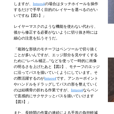
しますが、
Intuos4
の場合はタッチホイールを操作
するだけで手早く目的のレイヤーを選べるのがい
いですね【図1】」
レイヤーマスクのような機能を使わない代わり、
後から修正する必要がないように切り抜き時には
細心の注意を払うそうだ。
「複雑な形状のモチーフはペンツールで切り抜く
ことが多いんですが、エッジ部分を見やすくする
ために“レベル補正...”などを使って一時的に画像
の明るさを上げたあと【図2】、モチーフのエッジ
に沿ってパスを描いていくようにしています。そ
の際活躍するのが
Intuos4
です。アンカーポイント
やハンドルをドラッグしてパスの形を整えていく
のは結構骨の折れる作業ですが、
Intuos4
ならペン
で直感的にサクサクッとパスを描いていけます
【図3】」
また、長時間の作業の連続による手首の負担軽減