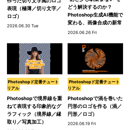
作った切り文字風のロゴ
どう解決するのか？
表現（極薄／切り文字／
Photoshop生成AI機能で
ロゴ）
変わる、画像合成の新常
2026.06.30 Tue
識
2026.06.26 Fri
Photoshopド定番チュート
Photoshopド定番チュート
リアル
リアル
Photoshopで境界線を重
Photoshopで渦を巻いた
ねて表現する印象的なグ
円形のロゴを作る（渦／
ラフィック（境界線／縁
円形／ロゴ）
取り／写真加工）
2026.06.19 Fri