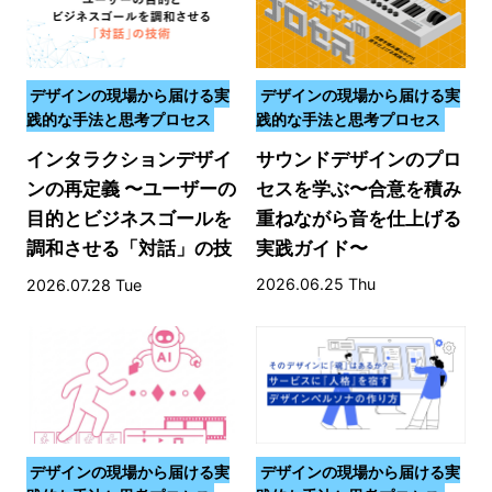
デザインの現場から届ける実
デザインの現場から届ける実
践的な手法と思考プロセス
践的な手法と思考プロセス
インタラクションデザイ
サウンドデザインのプロ
ンの再定義 〜ユーザーの
セスを学ぶ〜合意を積み
目的とビジネスゴールを
重ねながら音を仕上げる
調和させる「対話」の技
実践ガイド〜
術〜
2026.06.25 Thu
2026.07.28 Tue
デザインの現場から届ける実
デザインの現場から届ける実