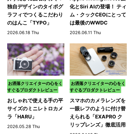
独自デザインのタイポグ
化とSiri AIの登場！ ティ
ラフィでつくるこだわり
ム・クックCEOにとって
のはんこ「TYPO」
は最後のWWDC
2026.06.18 Thu
2026.06.11 Thu
お洒落クリエイターの心をく
お洒落クリエイターの心をく
すぐるプロダクトレビュー
すぐるプロダクトレビュー
おしゃれで使える手の平
スマホのカメラレンズを
サイズのミニレトロカメ
一眼レフのように付け替
ラ「HARU」
えられる「EXAPRO ク
リップレンズ」徹底活用
2026.05.28 Thu
術！