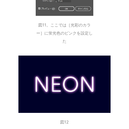
図11。ここでは［光彩のカラ
ー］に蛍光色のピンクを設定し
た
図12