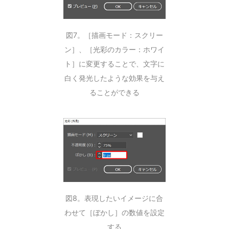
図7。［描画モード：スクリー
ン］、［光彩のカラー：ホワイ
ト］に変更することで、文字に
白く発光したような効果を与え
ることができる
図8。表現したいイメージに合
わせて［ぼかし］の数値を設定
する