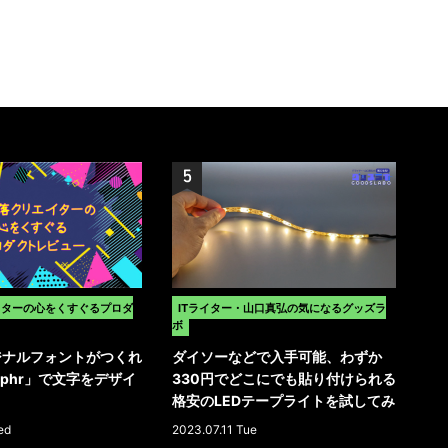
イターの心をくすぐるプロダ
ITライター・山口真弘の気になるグッズラ
ボ
ジナルフォントがつくれ
ダイソーなどで入手可能、わずか
graphr」で文字をデザイ
330円でどこにでも貼り付けられる
う
格安のLEDテープライトを試してみ
た
ed
2023.07.11 Tue
>