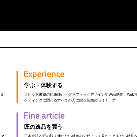
学ぶ・体験する
法ま
大ヒット書籍の執筆陣が、グラフィックデザインやWeb制作、Web
！
ケティングに関わるすべての人に贈る信頼のセミナー群
匠の逸品を買う
、マ
日本が誇る匠の技＋他にない独創のデザイン＋見たこともない特別