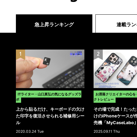
急上昇ランキング
連載ラン
ITライター・山口真弘の気になるグッズラ
お洒落クリエイターの心を
ボ
クトレビュー
上から貼るだけ、キーボードの欠け
その場で完成！たった
た印字を復活させられる補修用シー
けのiPhoneケース
ル
売機「MyCaseLab
ト
2020.03.24 Tue
2025.09.11 Thu
>
>