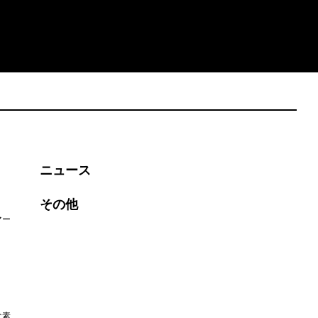
ニュース
その他
マー
な素