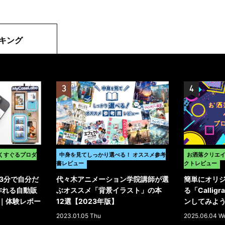
キング
くすぐるプロダ
中身を見てしっかり選べる！ オススメ参考
お洒落クリエ
書レビュー
クトレビュー
3分で自分だ
代々木アニメーション学院講師が選
簡単にオリ
が作れる自動販
ぶオススメ「背景イラスト」の本
る「Calli
o｣｜体験レポー
12選【2023年版】
ンしてみよ
2023.01.05 Thu
2025.06.04 W
>
>