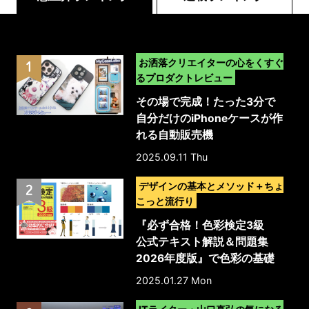
>
お洒落クリエイターの心をくすぐ
るプロダクトレビュー
その場で完成！たった3分で
自分だけのiPhoneケースが作
れる自動販売機
「MyCaseLabo｣｜体験レポ
2025.09.11 Thu
ート
>
デザインの基本とメソッド＋ちょ
こっと流行り
『必ず合格！色彩検定3級
公式テキスト解説＆問題集
2026年度版』で色彩の基礎
を本格的に学ぼう！
2025.01.27 Mon
>