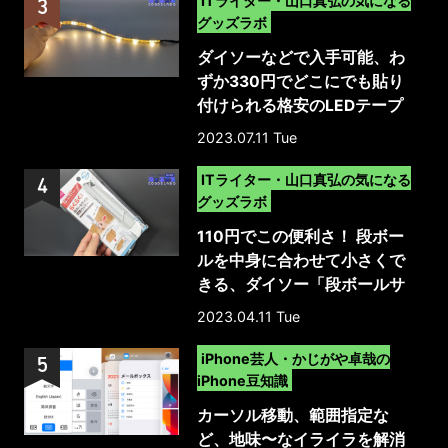
ITライター・山口真弘の気になる
グッズラボ
ダイソーなどで入手可能、わ
ずか330円でどこにでも貼り
付けられる格安のLEDテープ
ライトを試してみた
2023.07.11 Tue
>
ITライター・山口真弘の気になる
グッズラボ
110円でこの便利さ！ 段ボー
ルを中身に合わせて小さくで
きる、ダイソー「段ボールサ
イズ調整カッター」
2023.04.11 Tue
>
iPhone芸人・かじがや卓哉の
iPhone豆知識
カーソル移動、範囲指定な
ど、地味〜なイライラを解消