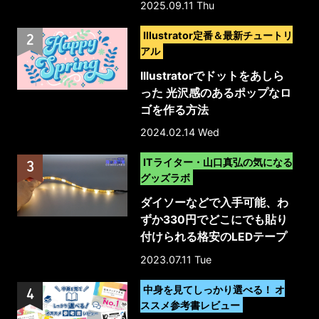
2025.09.11 Thu
ート
>
Illustrator定番＆最新チュートリ
アル
Illustratorでドットをあしら
った 光沢感のあるポップなロ
ゴを作る方法
2024.02.14 Wed
>
ITライター・山口真弘の気になる
グッズラボ
ダイソーなどで入手可能、わ
ずか330円でどこにでも貼り
付けられる格安のLEDテープ
ライトを試してみた
2023.07.11 Tue
>
中身を見てしっかり選べる！ オ
ススメ参考書レビュー