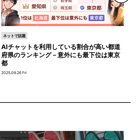
ネットで話題
ネ
AIチャットを利用している割合が高い都道
「
府県のランキング－意外にも最下位は東京
“
都
202
2025.09.26 Fri