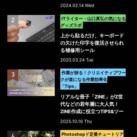
2024.02.14 Wed
>
ITライター・山口真弘の気になる
グッズラボ
上から貼るだけ、キーボード
の欠けた印字を復活させられ
る補修用シール
2020.03.24 Tue
>
作業が捗る！クリエイティブワー
クが楽になる作業効率化
「Tips」
リアルな冊子「ZINE」がZ世
代などの若年層に大人気！
ZINE作成に役立つTIPS&ツー
ル徹底ガイド
2025.10.16 Thu
>
Photoshopド定番チュートリア