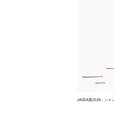
JAGDA賞2026：