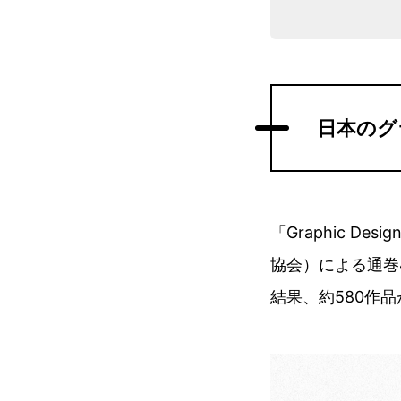
日本のグ
「Graphic De
協会）による通巻4
結果、約580作