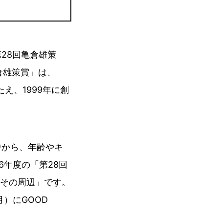
「第28回亀倉雄策
亀倉雄策賞」は、
たえ、1999年に創
品の中から、年齢やキ
6年度の「第28回
その周辺」です。
）にGOOD
。