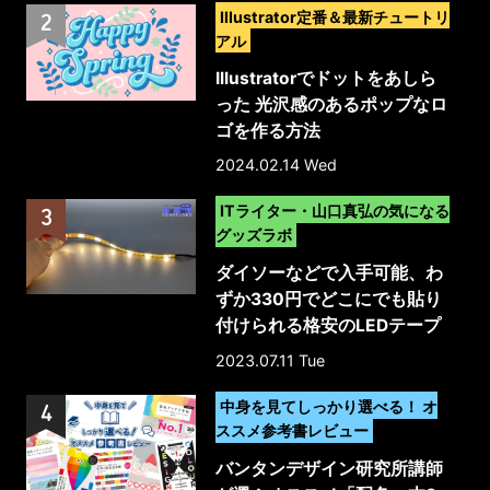
>
Illustrator定番＆最新チュートリ
アル
Illustratorでドットをあしら
った 光沢感のあるポップなロ
ゴを作る方法
2024.02.14 Wed
>
ITライター・山口真弘の気になる
グッズラボ
ダイソーなどで入手可能、わ
ずか330円でどこにでも貼り
付けられる格安のLEDテープ
ライトを試してみた
2023.07.11 Tue
>
中身を見てしっかり選べる！ オ
ススメ参考書レビュー
バンタンデザイン研究所講師