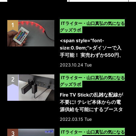
>
ITライター・山口真弘の気になる
グッズラボ
<span style="font-
size:0.9em;">ダイソーで入
手可能！ 実売わずか550円、
リモコン添付で明るさ調整や
2023.10.24 Tue
色変更まで対応したUSB給電
>
の格安テープライト（上位バ
ITライター・山口真弘の気になる
ージョンの新製品）</span>
グッズラボ
Fire TV Stickの乱雑な配線が
不要に! テレビ本体からの電
源供給を可能にするブースタ
ーケーブル
2022.03.15 Tue
>
ITライター・山口真弘の気になる