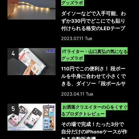
グッズラボ
ダイソーなどで入手可能、わ
ずか330円でどこにでも貼り
付けられる格安のLEDテープ
ライトを試してみた
2023.07.11 Tue
>
ITライター・山口真弘の気になる
グッズラボ
110円でこの便利さ！ 段ボー
ルを中身に合わせて小さくで
きる、ダイソー「段ボールサ
イズ調整カッター」
2023.04.11 Tue
>
お洒落クリエイターの心をくすぐ
るプロダクトレビュー
その場で完成！たった3分で
自分だけのiPhoneケースが作