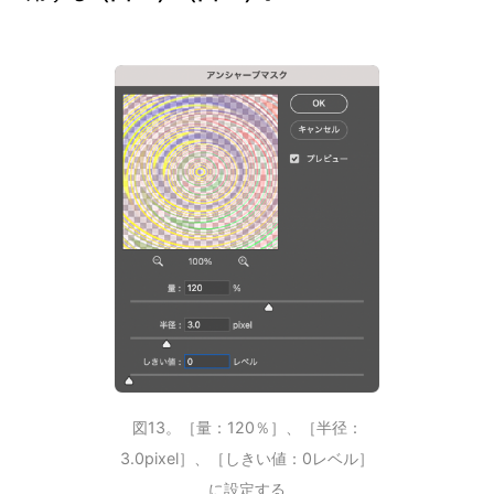
図13。［量：120％］、［半径：
3.0pixel］、［しきい値：0レベル］
に設定する