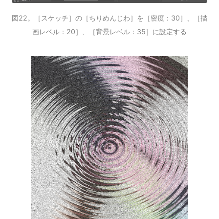
図22。［スケッチ］の［ちりめんじわ］を［密度：30］、［描
画レベル：20］、［背景レベル：35］に設定する