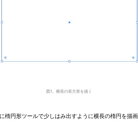
図1。横長の長方形を描く
に楕円形ツールで少しはみ出すように横長の楕円を描画