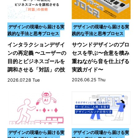
デザインの現場から届ける実
デザインの現場から届ける実
践的な手法と思考プロセス
践的な手法と思考プロセス
インタラクションデザイ
サウンドデザインのプロ
ンの再定義 〜ユーザーの
セスを学ぶ〜合意を積み
目的とビジネスゴールを
重ねながら音を仕上げる
調和させる「対話」の技
実践ガイド〜
術〜
2026.06.25 Thu
2026.07.28 Tue
デザインの現場から届ける実
デザインの現場から届ける実