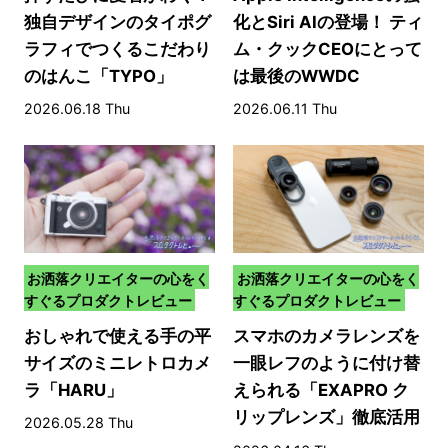
独自デザインのタイポグ
化とSiri AIの登場！ ティ
ラフィでつくるこだわり
ム・クックCEOにとって
のはんこ「TYPO」
は最後のWWDC
2026.06.18 Thu
2026.06.11 Thu
お洒落クリエイターの心をく
お洒落クリエイターの心をく
すぐるプロダクトレビュー
すぐるプロダクトレビュー
おしゃれで使える手の平
スマホのカメラレンズを
サイズのミニレトロカメ
一眼レフのように付け替
ラ「HARU」
えられる「EXAPRO ク
リップレンズ」徹底活用
2026.05.28 Thu
術！