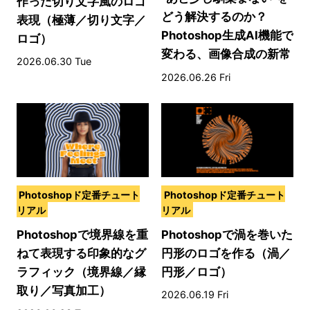
作った切り文字風のロゴ
どう解決するのか？
表現（極薄／切り文字／
Photoshop生成AI機能で
ロゴ）
変わる、画像合成の新常
2026.06.30 Tue
識
2026.06.26 Fri
Photoshopド定番チュート
Photoshopド定番チュート
リアル
リアル
Photoshopで境界線を重
Photoshopで渦を巻いた
ねて表現する印象的なグ
円形のロゴを作る（渦／
ラフィック（境界線／縁
円形／ロゴ）
取り／写真加工）
2026.06.19 Fri