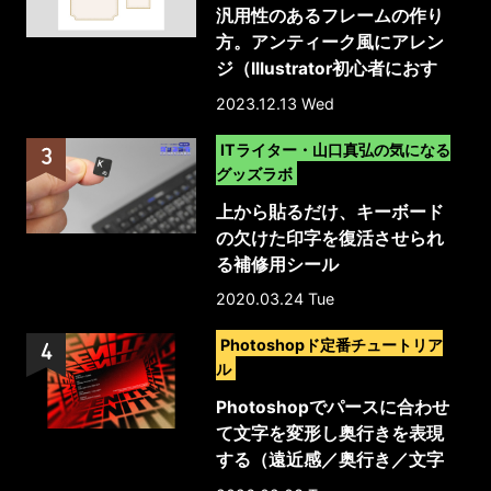
汎用性のあるフレームの作り
方。アンティーク風にアレン
ジ（Illustrator初心者におす
すめ）
2023.12.13 Wed
>
ITライター・山口真弘の気になる
グッズラボ
上から貼るだけ、キーボード
の欠けた印字を復活させられ
る補修用シール
2020.03.24 Tue
>
Photoshopド定番チュートリア
ル
Photoshopでパースに合わせ
て文字を変形し奥行きを表現
する（遠近感／奥行き／文字
加工）