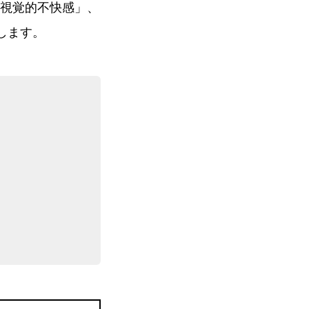
視覚的不快感
」、
します。