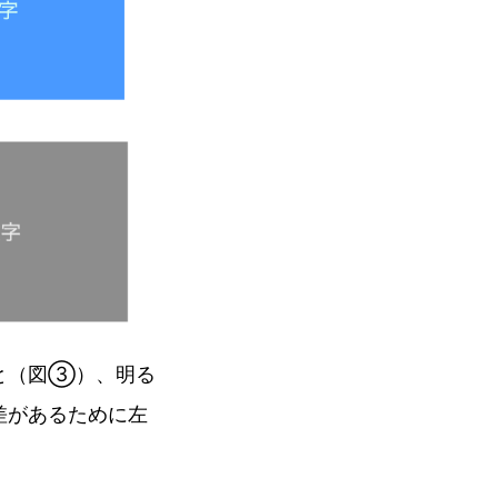
と（図③）、明る
差があるために左