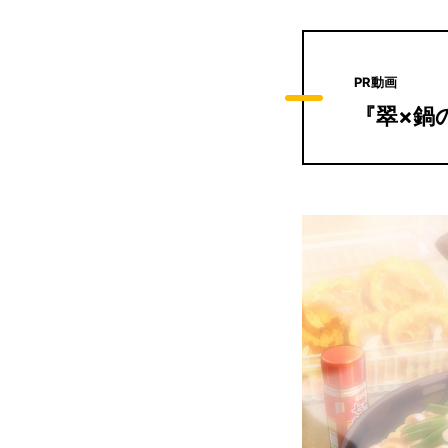
PR動画
『翠×鍋