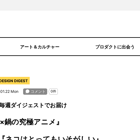
アート＆カルチャー
プロダクトに出会う
IGN DIGEST
.01.22 Mon
毎週ダイジェストでお届け
翠×鍋の究極アニメ』
『ネコはとってもいそがしい』