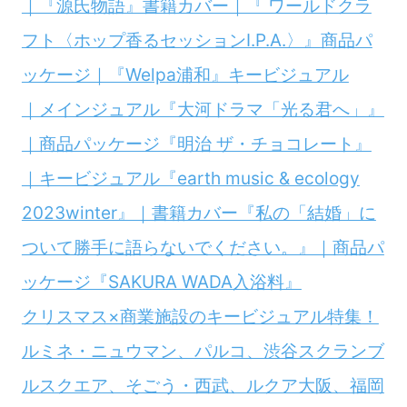
｜『源氏物語』書籍カバー｜『 ワールドクラ
フト〈ホップ香るセッションI.P.A.〉』商品パ
ッケージ｜『Welpa浦和』キービジュアル
｜メインジュアル『大河ドラマ「光る君へ」』
｜商品パッケージ『明治 ザ・チョコレート』
｜キービジュアル『earth music & ecology
2023winter』｜書籍カバー『私の「結婚」に
ついて勝手に語らないでください。』｜商品パ
ッケージ『SAKURA WADA入浴料』
クリスマス×商業施設のキービジュアル特集！
ルミネ・ニュウマン、パルコ、渋谷スクランブ
ルスクエア、そごう・西武、ルクア大阪、福岡