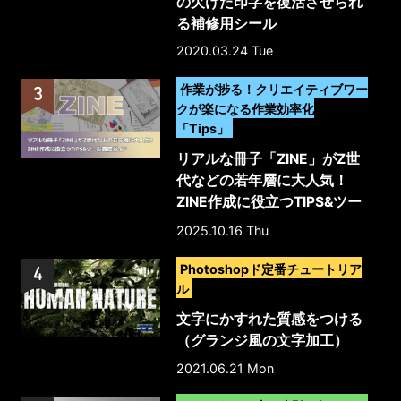
の欠けた印字を復活させられ
る補修用シール
2020.03.24 Tue
>
作業が捗る！クリエイティブワー
クが楽になる作業効率化
「Tips」
リアルな冊子「ZINE」がZ世
代などの若年層に大人気！
ZINE作成に役立つTIPS&ツー
ル徹底ガイド
2025.10.16 Thu
>
Photoshopド定番チュートリア
ル
文字にかすれた質感をつける
（グランジ風の文字加工）
2021.06.21 Mon