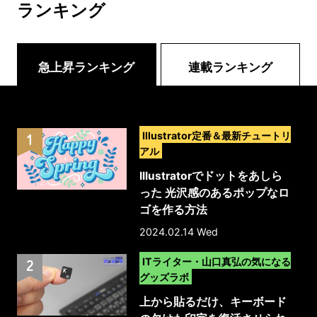
ランキング
急上昇ランキング
連載ランキング
>
Illustrator定番＆最新チュートリ
アル
Illustratorでドットをあしら
った 光沢感のあるポップなロ
ゴを作る方法
2024.02.14 Wed
>
ITライター・山口真弘の気になる
グッズラボ
上から貼るだけ、キーボード