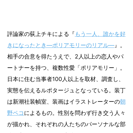
評論家の荻上チキによる『
もう一人、誰かを好
きになったとき―ポリアモリーのリアル―
』。
相手の合意を得たうえで、2人以上の恋人やパ
ートナーを持つ、複数性愛「ポリアモリー」。
日本に住む当事者100人以上を取材、調査し、
実態を伝えるルポタージュとなっている。装丁
は新潮社装幀室、装画はイラストレーターの
朝
野ペコ
によるもの。性別を問わず行き交う人々
が描かれ、それぞれの人たちのパーソナルな部