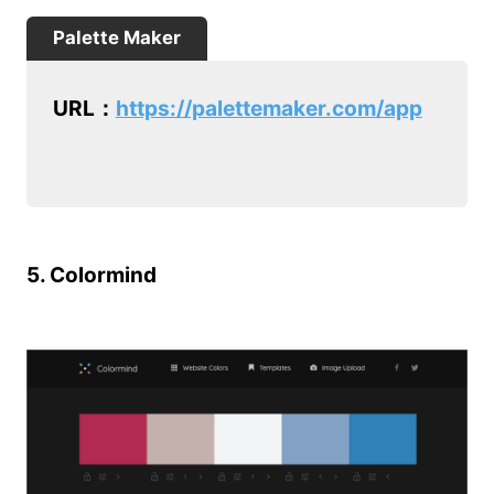
Palette Maker
URL：
https://palettemaker.com/app
5. Colormind