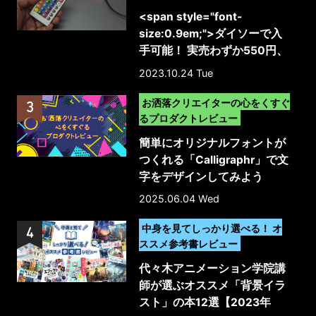
<span style="font-
size:0.9em;">ダイソーで入
手可能！ 実売わずか550円、
リモコン添付で明るさ調整や
2023.10.24 Tue
色変更まで対応したUSB給電
>
の格安テープライト（上位バ
お洒落クリエイターの心をくすぐ
ージョンの新製品）</span>
るプロダクトレビュー
簡単にオリジナルフォントが
つくれる「Calligraphr」で文
字をデザインしてみよう
2025.06.04 Wed
>
中身を見てしっかり選べる！ オ
ススメ参考書レビュー
代々木アニメーション学院講
師が選ぶオススメ「背景イラ
スト」の本12選【2023年