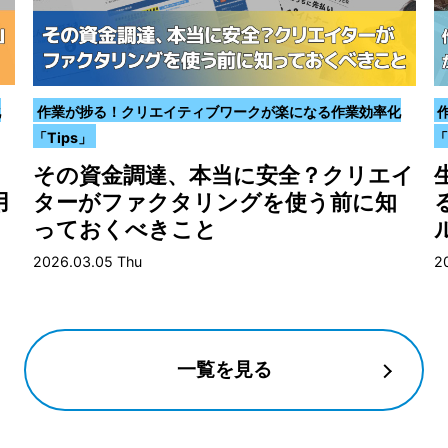
化
作業が捗る！クリエイティブワークが楽になる作業効率化
「Tips」
「
その資金調達、本当に安全？クリエイ
用
ターがファクタリングを使う前に知
っておくべきこと
2026.03.05 Thu
2
一覧を見る