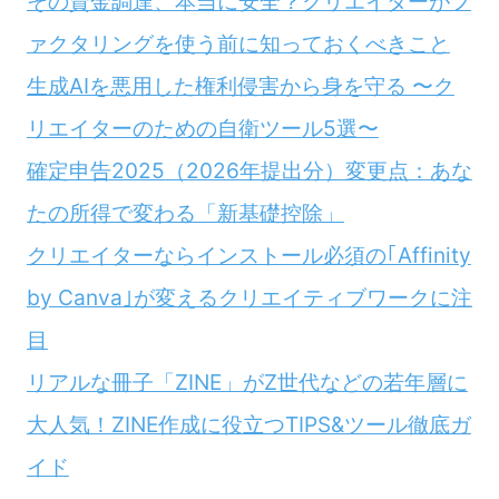
その資金調達、本当に安全？クリエイターがフ
ァクタリングを使う前に知っておくべきこと
生成AIを悪用した権利侵害から身を守る 〜ク
リエイターのための自衛ツール5選〜
確定申告2025（2026年提出分）変更点：あな
たの所得で変わる「新基礎控除」
クリエイターならインストール必須の｢Affinity
by Canva｣が変えるクリエイティブワークに注
目
リアルな冊子「ZINE」がZ世代などの若年層に
大人気！ZINE作成に役立つTIPS&ツール徹底ガ
イド