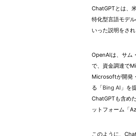
ChatGPTとは
特化型言語モデル
いった説明をされ
OpenAIは、
で、資金調達でMic
Microsoft
る「
Bing AI
」を提
ChatGPTも含
ットフォーム「Azu
このように、Chat