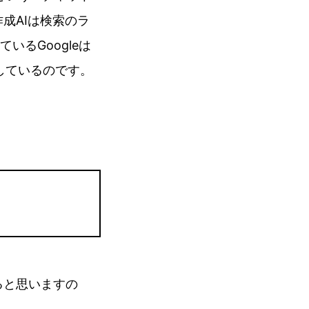
成AIは検索のラ
るGoogleは
も呈しているのです。
ると思いますの