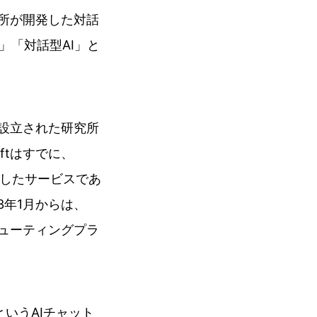
究所が開発した対話
」「対話型AI」と
に設立された研究所
oftはすでに、
連携したサービスであ
23年1月からは、
ピューティングプラ
」というAIチャット