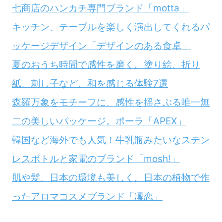
七商店のハンカチ専門ブランド「motta」
キッチン、テーブルを楽しく演出してくれるパ
ッケージデザイン「デザインのある食卓」
夏のおうち時間で感性を磨く。塗り絵、折り
紙、刺し子など、和を感じる体験7選
森羅万象をモチーフに、感性を揺さぶる唯一無
二の美しいパッケージ。ポーラ「APEX」
韓国など海外でも人気！牛乳瓶みたいなステン
レスボトルと家電のブランド「mosh!」
肌や髪、日本の環境も美しく。日本の植物で作
ったアロマコスメブランド「凜恋」