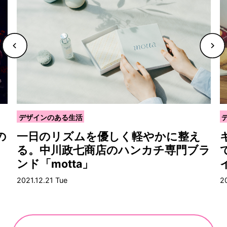
デザインのある生活
の
一日のリズムを優しく軽やかに整え
る。中川政七商店のハンカチ専門ブラ
ンド「motta」
2021.12.21 Tue
2