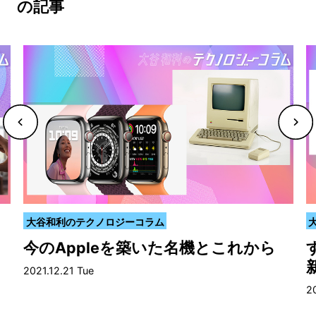
の記事
大谷和利のテクノロジーコラム
今のAppleを築いた名機とこれから
新
2021.12.21 Tue
2